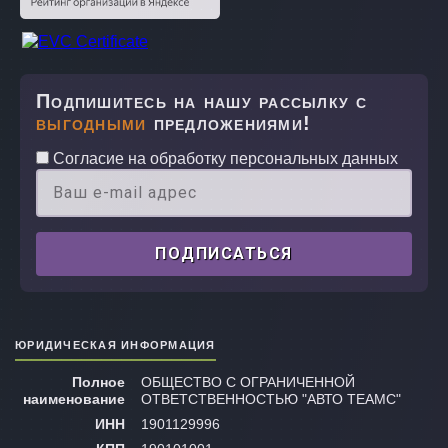
Dodge
coln
Avens
Presa
Jeep
dge
Matrix
Quest
Подпишитесь на нашу рассылку с
выгодными
предложениями!
ep
ToyoA
Rogue
Согласие на обработку персональных данных
IQ
Safari
Lexus
Skylin
ПОДПИСАТЬСЯ
Dyna
Tino
Юридическая информация
Vitz
Полное
ОБЩЕСТВО С ОГРАНИЧЕННОЙ
Lexus
наименование
ОТВЕТСТВЕННОСТЬЮ "АВТО ТЕАМС"
ИНН
1901129996
4Runn