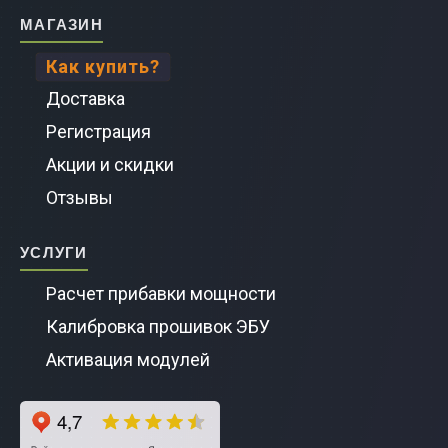
Магазин
Ssang
sche
Sienn
Pathfi
Как купить?
PcmFl
angYong
Lexus
Terra
Доставка
Регистрация
BMW
Flash
Wish
AD
Акции и скидки
Buick
W
Crown
Bluebi
Отзывы
Cadill
ck
Premi
Centr
Услуги
Chrysl
Расчет прибавки мощности
illac
Fortu
Cube
Калибровка прошивок ЭБУ
Humm
ysler
Taco
Fairla
Активация модулей
GMC
mmer
Allion
Lafes
Lincol
C
Probo
NP300