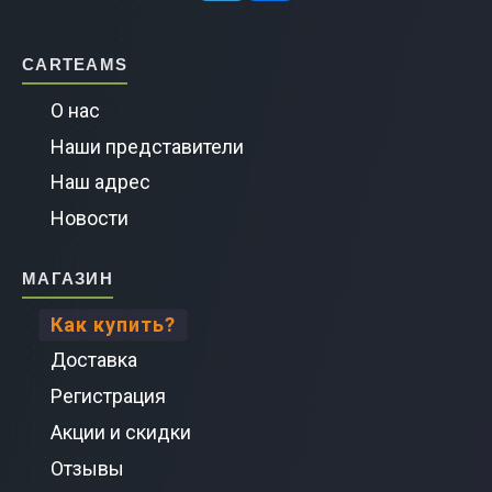
HiAce
VIOS
Carteams
О нас
SIENT
Наши представители
Lexus
Наш адрес
Новости
Aqua
Магазин
Coast
Как купить?
Estim
Доставка
Ipsum
Регистрация
Акции и скидки
Isis
Отзывы