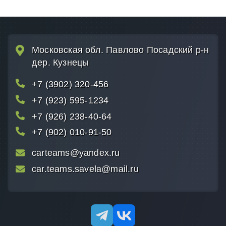
Taco
Hino
Московская обл. Павлово Посадский р-н
дер. Кузнецы
FJ Cru
+7 (3902) 320-456
Scion
+7 (923) 595-1234
+7 (926) 238-40-64
Ractis
+7 (902) 010-91-50
Urban 
carteams@yandex.ru
car.teams.savela@mail.ru
Solara
Avalo