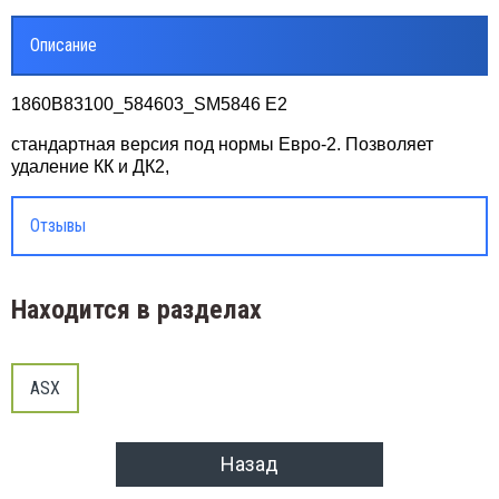
Описание
Dodge
coln
Avens
Presa
Jeep
1860B83100_584603_SM5846 E2
dge
Matrix
Quest
стандартная версия под нормы Евро-2. Позволяет
ep
ToyoA
Rogue
удаление КК и ДК2,
IQ
Safari
Отзывы
Lexus
Skylin
Находится в разделах
Dyna
Tino
Vitz
ASX
Lexus
Назад
4Runn